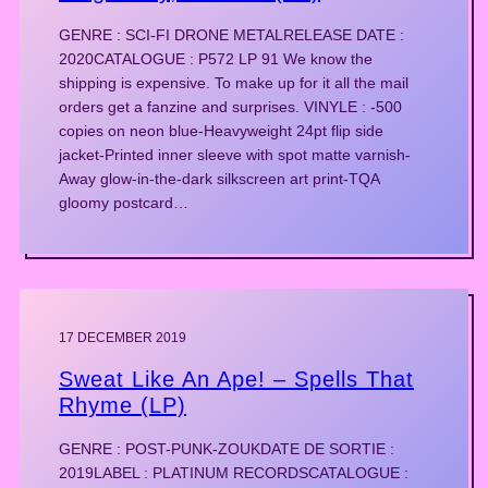
GENRE : SCI-FI DRONE METALRELEASE DATE :
2020CATALOGUE : P572 LP 91 We know the
shipping is expensive. To make up for it all the mail
orders get a fanzine and surprises. VINYLE : -500
copies on neon blue-Heavyweight 24pt flip side
jacket-Printed inner sleeve with spot matte varnish-
Away glow-in-the-dark silkscreen art print-TQA
gloomy postcard…
17 DECEMBER 2019
Sweat Like An Ape! – Spells That
Rhyme (LP)
GENRE : POST-PUNK-ZOUKDATE DE SORTIE :
2019LABEL : PLATINUM RECORDSCATALOGUE :