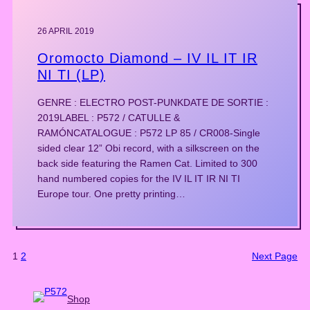
26 APRIL 2019
Oromocto Diamond – IV IL IT IR
NI TI (LP)
GENRE : ELECTRO POST-PUNKDATE DE SORTIE :
2019LABEL : P572 / CATULLE &
RAMÓNCATALOGUE : P572 LP 85 / CR008-Single
sided clear 12” Obi record, with a silkscreen on the
back side featuring the Ramen Cat. Limited to 300
hand numbered copies for the IV IL IT IR NI TI
Europe tour. One pretty printing…
1
2
Next Page
Shop