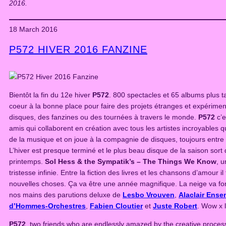
2016.
18 March 2016
P572 HIVER 2016 FANZINE
Bientôt la fin du 12e hiver
P572
. 800 spectacles et 65 albums plus t
coeur à la bonne place pour faire des projets étranges et expérimen
disques, des fanzines ou des tournées à travers le monde.
P572
c’e
amis qui collaborent en création avec tous les artistes incroyables q
de la musique et on joue à la compagnie de disques, toujours entre le
L’hiver est presque terminé et le plus beau disque de la saison sort
printemps.
Sol Hess & the Sympatik’s – The Things We Know
, 
tristesse infinie. Entre la fiction des livres et les chansons d’amour il
nouvelles choses. Ça va être une année magnifique. La neige va fon
nos mains des parutions deluxe de
Lesbo Vrouven
,
Alaclair Ense
d’Hommes-Orchestres
,
Fabien Cloutier
et
Juste Robert
. Wow x l’
P572
, two friends who are endlessly amazed by the creative process