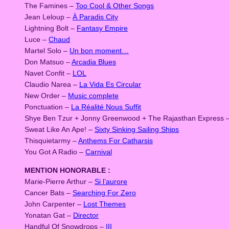
The Famines –
Too Cool & Other Songs
Jean Leloup –
À Paradis City
Lightning Bolt –
Fantasy Empire
Luce –
Chaud
Martel Solo –
Un bon moment…
Don Matsuo –
Arcadia Blues
Navet Confit –
LOL
Claudio Narea –
La Vida Es Circular
New Order –
Music complete
Ponctuation –
La Réalité Nous Suffit
Shye Ben Tzur + Jonny Greenwood + The Rajasthan Express 
Sweat Like An Ape! –
Sixty Sinking Sailing Ships
Thisquietarmy –
Anthems For Catharsis
You Got A Radio –
Carnival
MENTION HONORABLE :
Marie-Pierre Arthur –
Si l’aurore
Cancer Bats –
Searching For Zero
John Carpenter –
Lost Themes
Yonatan Gat –
Director
Handful Of Snowdrops –
III