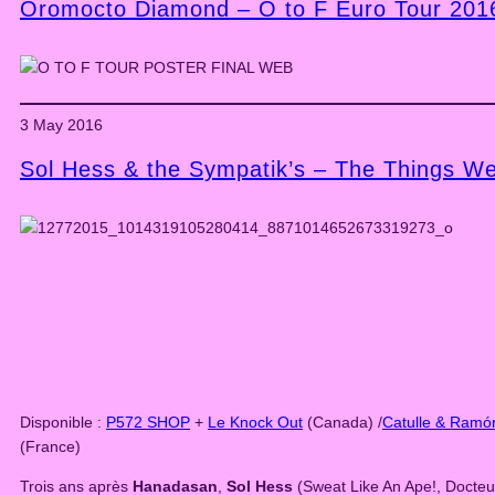
Oromocto Diamond – O to F Euro Tour 201
3 May 2016
Sol Hess & the Sympatik’s – The Things W
Disponible :
P572 SHOP
+
Le Knock Out
(Canada) /
Catulle & Ramó
(France)
Trois ans après
Hanadasan
,
Sol Hess
(Sweat Like An Ape!, Docteur