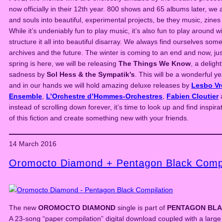
now officially in their 12th year. 800 shows and 65 albums later, we ar
and souls into beautiful, experimental projects, be they music, zines
While it’s undeniably fun to play music, it’s also fun to play around w
structure it all into beautiful disarray. We always find ourselves s
archives and the future. The winter is coming to an end and now, ju
spring is here, we will be releasing
The Things We Know
, a delight
sadness by
Sol Hess & the Sympatik’s
. This will be a wonderful y
and in our hands we will hold amazing deluxe releases by
Lesbo V
Ensemble
,
L’Orchestre d’Hommes-Orchestres
,
Fabien Cloutier
instead of scrolling down forever, it’s time to look up and find inspira
of this fiction and create something new with your friends.
14 March 2016
Oromocto Diamond + Pentagon Black Compi
The new
OROMOCTO DIAMOND
single is part of
PENTAGON BLA
A 23-song “paper compilation” digital download coupled with a larg