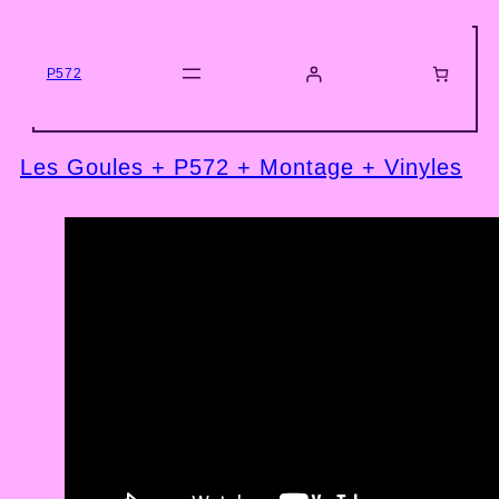
P572
Les Goules + P572 + Montage + Vinyles