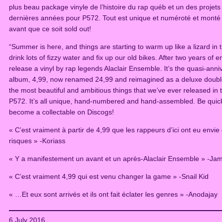
plus beau package vinyle de l’histoire du rap québ et un des projets
dernières années pour P572. Tout est unique et numéroté et monté et
avant que ce soit sold out!
“Summer is here, and things are starting to warm up like a lizard in t
drink lots of fizzy water and fix up our old bikes. After two years of 
release a vinyl by rap legends Alaclair Ensemble. It’s the quasi-annive
album, 4,99, now renamed 24,99 and reimagined as a deluxe double 
the most beautiful and ambitious things that we’ve ever released in 
P572. It’s all unique, hand-numbered and hand-assembled. Be quick
become a collectable on Discogs!
« C’est vraiment à partir de 4,99 que les rappeurs d’ici ont eu env
risques » -Koriass
« Y a manifestement un avant et un après-Alaclair Ensemble » -Ja
« C’est vraiment 4,99 qui est venu changer la game » -Snail Kid
« …Et eux sont arrivés et ils ont fait éclater les genres » -Anodajay
6 July 2016