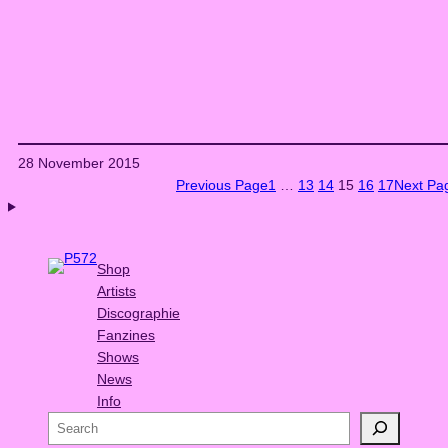
28 November 2015
Previous Page
1
…
13
14
15
16
17
Next Pa
Shop
Artists
Discographie
Fanzines
Shows
News
Info
S
e