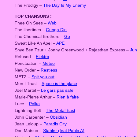
The Prodigy –
The Day Is My Enemy
TOP CHANSONS :
Thee Oh Sees –
Web
The libertines –
Gunga Din
The Chemical Brothers –
Go
Sweat Like An Ape! –
APE
Shye Ben Tzur + Jonny Greenwood + Rajasthan Express –
Jun
Refused –
Elektra
Ponctuation –
Météo
New Order –
Restless
METZ –
Spit you out
Men I Trust –
Space is the place
Joël Martel –
Le gars pas safe
Marie-Pierre Arthur –
Rien à faire
Luce –
Polka
Lightning Bolt –
The Metal East
John Carpenter –
Obsidian
Jean Leloup –
Paradis City
Don Matsuo –
Stabler (feat.Pablo A)