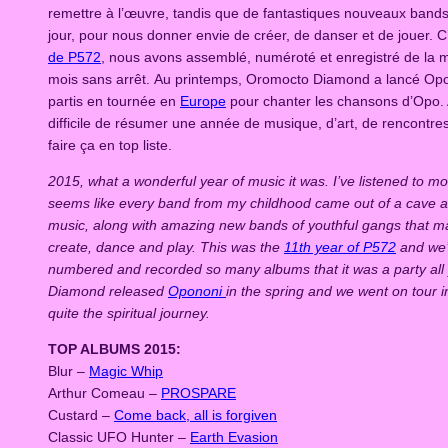
remettre à l’œuvre, tandis que de fantastiques nouveaux bands
jour, pour nous donner envie de créer, de danser et de jouer. C’
de P572
, nous avons assemblé, numéroté et enregistré de la
mois sans arrêt. Au printemps, Oromocto Diamond a lancé O
partis en tournée en
Europe
pour chanter les chansons d’Opo. 
difficile de résumer une année de musique, d’art, de rencontres 
faire ça en top liste.
2015, what a wonderful year of music it was. I’ve listened to m
seems like every band from my childhood came out of a cave 
music, along with amazing new bands of youthful gangs that m
create, dance and play. This was the
11th year of P572
and we’
numbered and recorded so many albums that it was a party all
Diamond released
Opononi
in the spring and we went on tour 
quite the spiritual journey.
TOP ALBUMS 2015:
Blur –
Magic Whip
Arthur Comeau –
PROSPARE
Custard –
Come back, all is forgiven
Classic UFO Hunter –
Earth Evasion