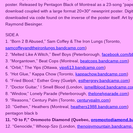
poster. Released by Pentagon Black of Montreal as a 23-song “paper
download coupled with a large format 20×30″ newsprint poster. Digit
downloaded via code found on the inverse of the poster itself. Art by
Raymond Biesinger.
SIDE A
1. “Born 2 B Abused,” Sam Coffey & The Iron Lungs (Toronto,
samcoffeyandtheironlungs.bandcamp.com
)
2. “Melted Like A Witch,” Beef Boys (Peterborough,
facebook.com/b
3. “Morgantown,” Beat Cops (Montreal,
beatcops.bandcamp.com
)
4. “Orbit,” The Yips (Ottawa,
yips613.bandcamp.com
)
5. “Hot Glue,” Kappa Chow (Toronto,
kappachow.bandcamp.com
)
6. “Fried Blood,” Esther Grey (Guelph,
esthergrey.bandcamp.com
)
7. “Doctor Guitar,” I Smell Blood (London,
ismellblood.bandcamp.c
8. “Window,” Lonely Parade (Peterborough,
thelonelyparade.com
)
9. “Reasons,” Century Palm (Toronto,
centurypalm.com
)
10. “Gethen,” Heathers (Montreal,
heathers1988.bandcamp.com
)
pentagon black b
11. “O to F,” Oromocto Diamond (Quebec,
oromoctodiamond.
12. “Genocide,” Whoop-Szo (London,
thenoisymountain.bandcamp