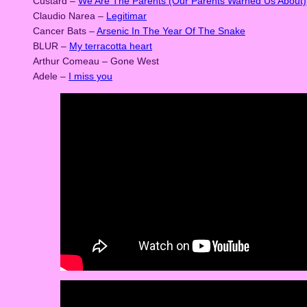
Custard –
We Are The Parents (Our Parents Warned Us About)
Claudio Narea –
Legitimar
Cancer Bats –
Arsenic In The Year Of The Snake
BLUR –
My terracotta heart
Arthur Comeau – Gone West
Adele –
I miss you