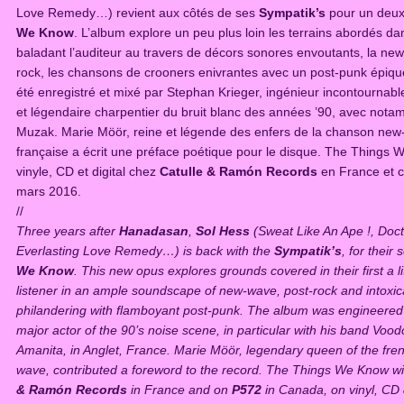
Love Remedy…) revient aux côtés de ses
Sympatik’s
pour un deu
We Know
. L’album explore un peu plus loin les terrains abordés da
baladant l’auditeur au travers de décors sonores envoutants, la new-
rock, les chansons de crooners enivrantes avec un post-punk épiqu
été enregistré et mixé par Stephan Krieger, ingénieur incontournab
et légendaire charpentier du bruit blanc des années ’90, avec no
Muzak. Marie Möör, reine et légende des enfers de la chanson new
française a écrit une préface poétique pour le disque. The Things W
vinyle, CD et digital chez
Catulle & Ramón Records
en France et 
mars 2016.
//
Three years after
Hanadasan
,
Sol Hess
(Sweat Like An Ape !, Doct
Everlasting Love Remedy…) is back with the
Sympatik’s
, for their
We Know
. This new opus explores grounds covered in their first a li
listener in an ample soundscape of new-wave, post-rock and intoxic
philandering with flamboyant post-punk. The album was engineered
major actor of the 90’s noise scene, in particular with his band Voo
Amanita, in Anglet, France. Marie Möör, legendary queen of the fr
wave, contributed a foreword to the record. The Things We Know wi
& Ramón Records
in France and on
P572
in Canada, on vinyl, CD 