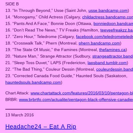
SIDE B
13. “In Through Beyond,” Usse (Saint John,
usse.bandcamp.com
)
14. “Monogamy,” Child Actress (Calgary,
childactress.bandcamp.co
15. “Pants And A Face,” Bonnie Doon (Ottawa,
bonniedoon.bandca
16. “Don’t Read The News,” TV Freaks (Hamilton,
teeveefreakzz.
17. “Zero Hour,” Teledrome (Calgary,
facebook.com/teledrometele
18. “Crosswalk Talk,” Phern (Montreal,
phern.bandcamp.com
)
19. “The State Of Music,” the Famines (Montreal,
thefamines.ca
)
20. “Nature Man,” Strange Attractor (Sudbury,
strangeattractor.ba
21. “Sleep Toss Duvet,” LAPS (Fredericton,
lapsband.tumblr.com
)
22. “The Bad Thing,” Couleur Dessin (Montreal,
couleurdessin.ba
23. “Corrected Canada Food Guide,” Haunted Souls (Saskatoon,
hauntedsouls.bandcamp.com
)
Chart Attack:
www.chartattack.com/features/2016/03/10/pentagon-bl
BRBR:
www.brbrtfo.com/actualite/pentagon-black-offensive-canadi
13 March 2016
Headache24 – Eat A Rip