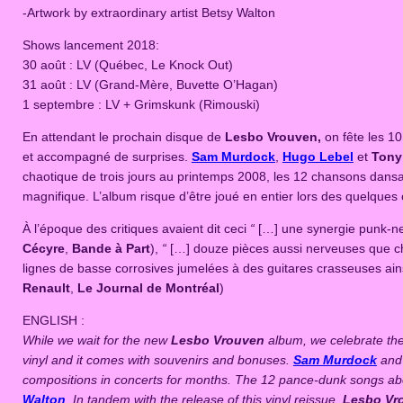
-Artwork by extraordinary artist Betsy Walton
Shows lancement 2018:
30 août : LV (Québec, Le Knock Out)
31 août : LV (Grand-Mère, Buvette O’Hagan)
1 septembre : LV + Grimskunk (Rimouski)
En attendant le prochain disque de
Lesbo Vrouven,
on fête les 1
et accompagné de surprises.
Sam Murdock
,
Hugo Lebel
et
Tony
chaotique de trois jours au printemps 2008, les 12 chansons dansa
magnifique. L’album risque d’être joué en entier lors des quelque
À l’époque des critiques avaient dit ceci
“
[…] une synergie punk-ne
Cécyre
,
Bande à Part
),
“
[…] douze pièces aussi nerveuses que cha
lignes de basse corrosives jumelées à des guitares crasseuses ain
Renault
,
Le Journal de Montréal
)
ENGLISH :
While we wait for the new
Lesbo Vrouven
album, we celebrate the
vinyl and it comes with souvenirs and bonuses.
Sam Murdock
an
compositions in concerts for months. The 12 pance-dunk songs about
Walton
. In tandem with the release of this vinyl reissue,
Lesbo Vr