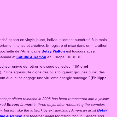
risé et sort en vinyle jaune, individuellement numéroté à la main
rtante, intense et créative. Enregistré et mixé dans un marathon
 pochette de l’Américaine
Betsy Walton
est toujours aussi
 Canada et
Catulle & Ramón
en Europe. Bli Bli Bli.
diteur enivré de retirer le disque du lecteur.
”
(
Michel
),
“
Une agressivité digne des plus fougueux groupes punk, des
lbum duquel se dégage une virulente énergie sauvage.
”
(
Philippe
oncept album released in 2008 has been remastered into a yellow
ixed
Encore la mort
in three days, after rehearsing the complex
 but fun, like the artwork by extraordinary American artist
Betsy
ulle & Ramón
are together again for distribution in Canada and