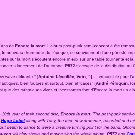
0 ans de
Encore la mort
. L’album post-punk semi-concept a été remaste
, le nouveau drummeur de l’époque, se souviennent d’une période impo
ntes sur la mort s’écoutent encore mieux sur une table tournante et la
s concerts lancement de l’automne.
P572
s’occupe de la distribution au
w wave délirante.
”
(
Antoine Léveillée
,
Voir
),
“
[…] impossible pour l’au
otiques, bien foutues et surtout, bien efficaces
”
(
André Péloquin
,
Ici
si que des rythmiques vives et incessantes font d’Encore la mort un a
 10th year of their second disc,
Encore la mort
. The post-punk semi-c
d
Hugo Lebel
along with Tony, the then new drummer, recorded and m
 death to dance to were a creative turning point for the band. Gloomy,
ouven
will play shows and maybe sing the whole album.
P572
and
Cat