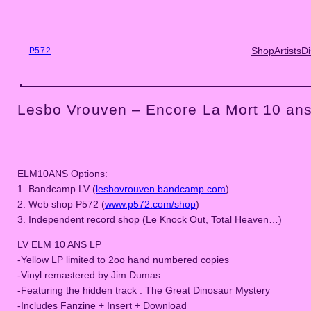
Skip
to
content
Shop
Artists
Di
P572
Lesbo Vrouven – Encore La Mort 10 ans
ELM10ANS Options:
1. Bandcamp LV (
lesbovrouven.bandcamp.com
)
2. Web shop P572 (
www.p572.com/shop
)
3. Independent record shop (Le Knock Out, Total Heaven…)
LV ELM 10 ANS LP
-Yellow LP limited to 2oo hand numbered copies
-Vinyl remastered by Jim Dumas
-Featuring the hidden track : The Great Dinosaur Mystery
-Includes Fanzine + Insert + Download