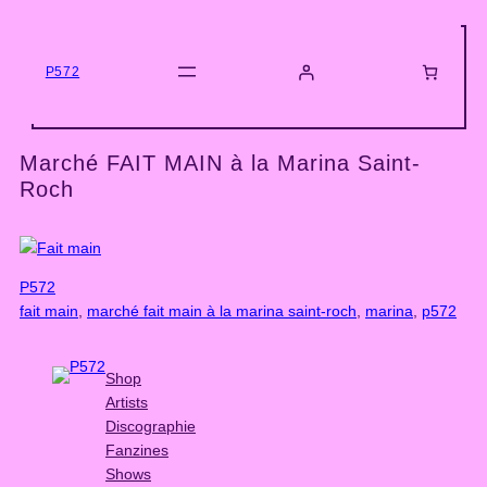
Skip
to
content
P572
Marché FAIT MAIN à la Marina Saint-
Roch
P572
fait main
, 
marché fait main à la marina saint-roch
, 
marina
, 
p572
Shop
Artists
Discographie
Fanzines
Shows