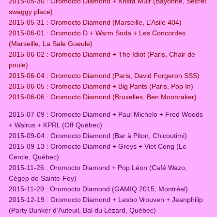
2015-05-30 : Oromocto Diamond + Krista Muir (Bayonne, Secret
swaggy place)
2015-05-31 : Oromocto Diamond (Marseille, L’Asile 404)
2015-06-01 : Oromocto D + Warm Soda + Les Concordes
(Marseille, La Sale Gueule)
2015-06-02 : Oromocto Diamond + The Idiot (Paris, Chair de
poule)
2015-06-04 : Oromocto Diamond (Paris, David Forgeron SSS)
2015-06-05 : Oromocto Diamond + Big Pants (Paris, Pop In)
2015-06-06 : Oromocto Diamond (Bruxelles, Ben Moonraker)
2015-07-09 : Oromocto Diamond + Paul Michelo + Fred Woods
+ Walrus + KPRL (Off Québec)
2015-09-04 : Oromocto Diamond (Bar à Piton, Chicoutimi)
2015-09-13 : Oromocto Diamond + Greys + Viet Cong (Le
Cercle, Québec)
2015-11-26 : Oromocto Diamond + Pop Léon (Café Wazo,
Cégep de Sainte-Foy)
2015-11-29 : Oromocto Diamond (GAMIQ 2015, Montréal)
2015-12-19 : Oromocto Diamond + Lesbo Vrouven + Jeanphilip
(Party Bunker d’Auteuil, Bal du Lézard, Québec)