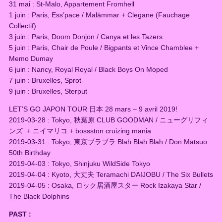
31 mai : St-Malo, Appartement Fromhell
1 juin : Paris, Ess’pace / Malämmar + Clegane (Fauchage
Collectif)
3 juin : Paris, Doom Donjon / Canya et les Tazers
5 juin : Paris, Chair de Poule / Bigpants et Vince Chamblee +
Memo Dumay
6 juin : Nancy, Royal Royal / Black Boys On Moped
7 juin : Bruxelles, Sprot
9 juin : Bruxelles, Sterput
LET’S GO JAPON TOUR 日本 28 mars – 9 avril 2019!
2019-03-28 : Tokyo, 秋葉原 CLUB GOODMAN / ニューグリフィ
ンズ + ニイマリコ + bossston cruizing mania
2019-03-31 : Tokyo, 東京ブラブラ Blah Blah Blah / Don Matsuo
50th Birthday
2019-04-03 : Tokyo, Shinjuku WildSide Tokyo
2019-04-04 : Kyoto, 大丈夫 Teramachi DAIJOBU / The Six Bullets
2019-04-05 : Osaka, ロック居酒屋スター Rock Izakaya Star /
The Black Dolphins
PAST :