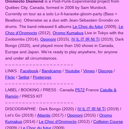
Oromocto Diamond
is a Post-Punk-Experimental project from
Québec City, Canada, formed in 2008 by Sam Murdock.
Currently on tour as a solo Lo-fi-karaoke-gloom-party (Bass +
Beatbox). Otherwise as a duo with Jean-Sébastien Grondin on
drums. The band released 6 albums
Le Choc du futur
(2009),
Le
Choc d’Oromocto
(2012),
Oromo Kumakus
Live in Tokyo with the
Zoobombs (2014),
Opononi
(2015),
IV IL IT IR NI TI
(2019), Dark
Bongo (2020), and played more than 150 shows in Canada,
Europe and Japan. We’re ready to play anywhere, for anyone
and under all circumstances.
– – – – – – – – – – – – – – – – – – – –
LINKS :
Facebook
/
Bandcamp
/
Youtube
/
Vimeo
/
Discogs
/
Flickr
/
Setlist
/
Posterogs
– – – – – – – – – – – – – – – – – – – –
LABEL / BOOKING / PRESS : Canada
P572
France
Catulle &
Ramón
/ PRESS KIT
– – – – – – – – – – – – – – – – – – – –
DISCOGRAPHIE : Dark Bongo (2020) /
IV IL IT IR NI TI
(2019) /
Let’s Go (2019) /
Atlantis
(2017) /
Opononi
(2015) /
Oromo
Kumakus
(2014) /
Le Choc d’Oromocto
(2012) /
Collision Course
(2009) /
Le Choc du futur
(2009)