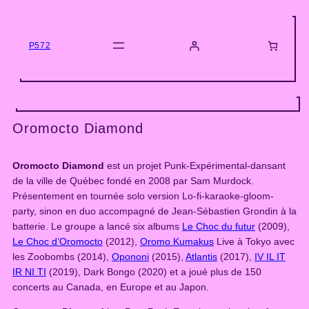
Skip
to
content
P572
Oromocto Diamond
Oromocto Diamond
est un projet Punk-Expérimental-dansant
de la ville de Québec fondé en 2008 par Sam Murdock.
Présentement en tournée solo version Lo-fi-karaoke-gloom-
party, sinon en duo accompagné de Jean-Sébastien Grondin à la
batterie. Le groupe a lancé six albums
Le Choc du futur
(2009),
Le Choc d’Oromocto
(2012),
Oromo Kumakus
Live à Tokyo avec
les Zoobombs (2014),
Opononi
(2015),
Atlantis
(2017),
IV IL IT
IR NI TI
(2019), Dark Bongo (2020) et a joué plus de 150
concerts au Canada, en Europe et au Japon.