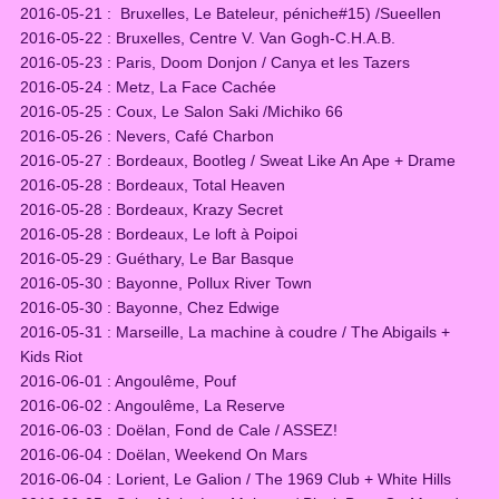
2016-05-21 : Bruxelles,
Le Bateleur, péniche#15
) /
Sueellen
2016-05-22 : Bruxelles, Centre V. Van Gogh-C.H.A.B.
2016-05-23 : Paris, Doom Donjon /
Canya et les Tazers
2016-05-24 : Metz, La Face Cachée
2016-05-25 : Coux, Le Salon Saki /
Michiko 66
2016-05-26 : Nevers,
Café Charbon
2016-05-27 : Bordeaux, Bootleg / Sweat Like An Ape + Drame
2016-05-28 : Bordeaux, Total Heaven
2016-05-28 : Bordeaux, Krazy Secret
2016-05-28 : Bordeaux, Le loft à Poipoi
2016-05-29 : Guéthary, Le Bar Basque
2016-05-30 : Bayonne, Pollux River Town
2016-05-30 : Bayonne, Chez Edwige
2016-05-31 : Marseille, La machine à coudre / The Abigails +
Kids Riot
2016-06-01 : Angoulême, Pouf
2016-06-02 : Angoulême, L
a Reserve
2016-06-03 : Doëlan,
Fond de Cale
/ ASSEZ!
2016-06-04 : Doëlan,
Weekend On Mars
2016-06-04 :
Lorient, Le Galion / The 1969 Club
+ White Hills