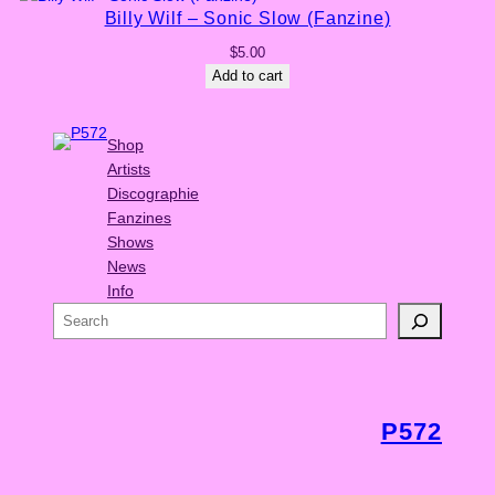
n
Billy Wilf – Sonic Slow (Fanzine)
z
i
$
5.00
n
Add to cart
e
)
Shop
q
Artists
u
Discographie
a
Fanzines
n
Shows
t
News
i
Info
t
S
y
e
a
r
c
P572
h