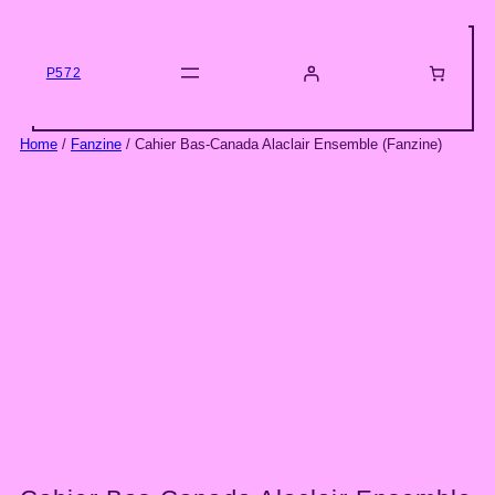
Skip
to
content
P572
Home
/
Fanzine
/ Cahier Bas-Canada Alaclair Ensemble (Fanzine)