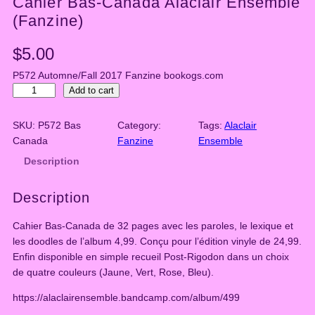
Cahier Bas-Canada Alaclair Ensemble
(Fanzine)
$
5.00
P572 Automne/Fall 2017 Fanzine bookogs.com
C
Add to cart
a
h
SKU:
P572 Bas
Category:
Tags:
Alaclair
i
Canada
Fanzine
Ensemble
e
Description
r
B
Description
a
s
Cahier Bas-Canada de 32 pages avec les paroles, le lexique et
-
les doodles de l’album 4,99. Conçu pour l’édition vinyle de 24,99.
C
Enfin disponible en simple recueil Post-Rigodon dans un choix
a
de quatre couleurs (Jaune, Vert, Rose, Bleu).
n
a
https://alaclairensemble.bandcamp.com/album/499
d