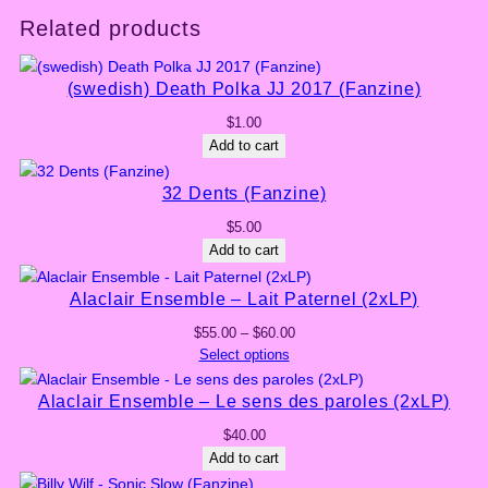
a
Related products
A
l
a
(swedish) Death Polka JJ 2017 (Fanzine)
c
$
1.00
l
Add to cart
a
i
32 Dents (Fanzine)
r
E
$
5.00
n
Add to cart
s
Alaclair Ensemble – Lait Paternel (2xLP)
e
m
Price
$
55.00
–
$
60.00
b
range:
Select options
l
$55.00
e
through
Alaclair Ensemble – Le sens des paroles (2xLP)
(
$60.00
$
40.00
F
Add to cart
a