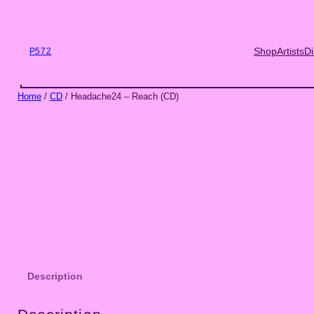
Skip
to
content
Shop
Artists
Di
P572
Home
/
CD
/ Headache24 – Reach (CD)
Description