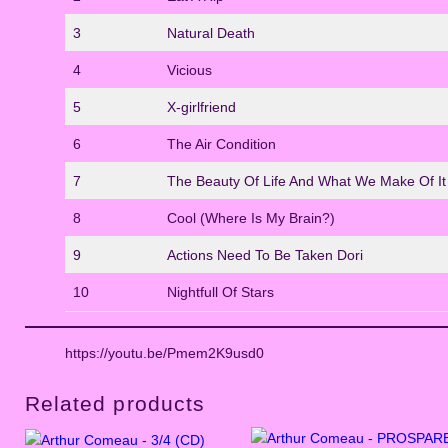
3
Natural Death
4
Vicious
5
X-girlfriend
6
The Air Condition
7
The Beauty Of Life And What We Make Of It
8
Cool (Where Is My Brain?)
9
Actions Need To Be Taken Dori
10
Nightfull Of Stars
https://youtu.be/Pmem2K9usd0
Related products