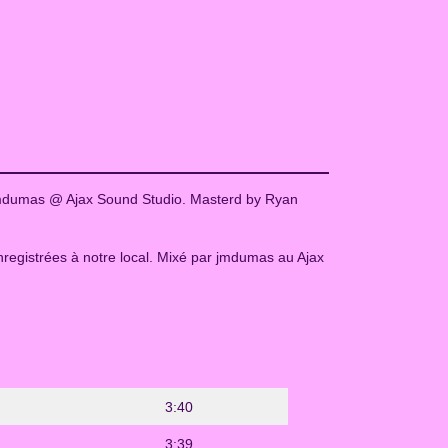
 jmdumas @ Ajax Sound Studio. Masterd by Ryan
registrées à notre local. Mixé par jmdumas au Ajax
3:40
3:39