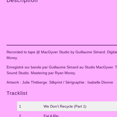
Description
Recorded to tape @ MacGyver Studio by Guillaume Simard. Digita
Morey.
Enregistré sur bande par Guillaume Simard au Studio MacGyver. Tr
Sound Studio. Mastering par Ryan Morey.
Artwork : Julie Théberge. Silkprint / Sérigraphie : Isabelle Dionne
Tracklist
1
We Don’t Recycle (Part 1)
2
Eat A Rip