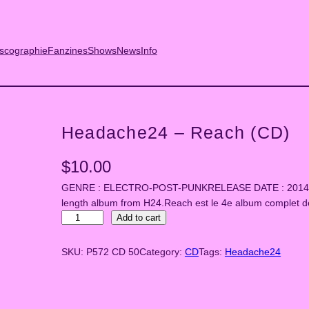
scographie
Fanzines
Shows
News
Info
Headache24 – Reach (CD)
$
10.00
GENRE : ELECTRO-POST-PUNKRELEASE DATE : 2014CAT
length album from H24.Reach est le 4e album complet 
H
Add to cart
e
a
SKU:
P572 CD 50
Category:
CD
Tags:
Headache24
d
a
c
h