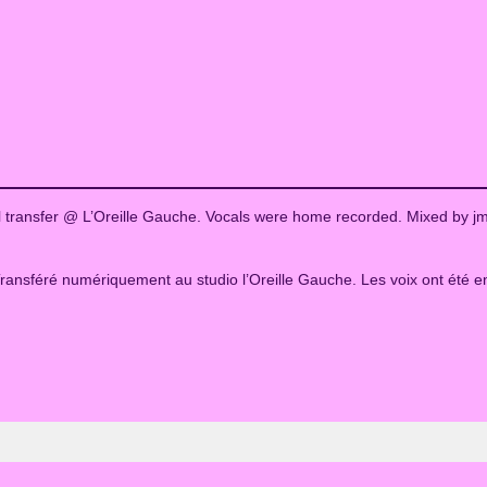
e
2
4
–
R
e
a
c
h
l transfer @ L’Oreille Gauche. Vocals were home recorded. Mixed by
(
C
ansféré numériquement au studio l’Oreille Gauche. Les voix ont été en
D
)
q
u
a
n
t
i
t