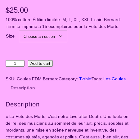
$
25.00
100% cotton. Édition limitée. M, L, XL, XXL T-shirt Bernard-
l’Ermite imprimé à 15 exemplaires pour la Fête des Morts.
Size
L
Add to cart
e
s
SKU:
Goules FDM Bernard
Category:
T-shirt
Tags:
Les Goules
G
Description
o
u
Description
l
e
« La Fête des Morts, c’est notre Live after Death. Une foule en
s
délire, des musiciens au sommet de leur art, précis, souples et
–
mordants, une mise en scène nerveuse et inventive, des
B
costumes ajustés, agencés et poilus. C’est aussi, bien sûr, des
e