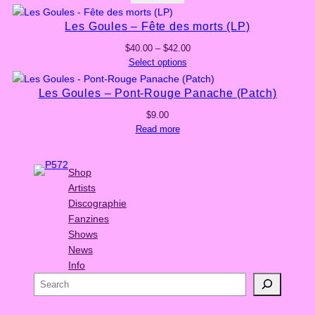
Les Goules – Fête des morts (LP)
Price
$
40.00
–
$
42.00
range:
Select options
$40.00
through
Les Goules – Pont-Rouge Panache (Patch)
$42.00
$
9.00
Read more
Shop
Artists
Discographie
Fanzines
Shows
News
Info
S
e
a