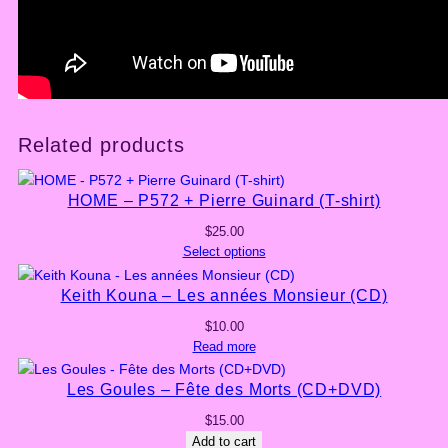
r
t
)
q
u
a
Related products
n
t
i
HOME – P572 + Pierre Guinard (T-shirt)
t
y
$
25.00
Select options
Keith Kouna – Les années Monsieur (CD)
$
10.00
Read more
Les Goules – Fête des Morts (CD+DVD)
$
15.00
Add to cart