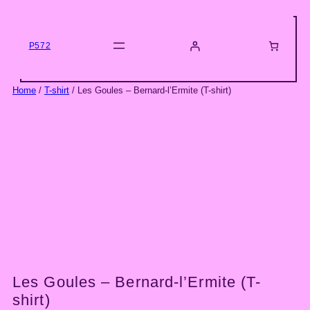
Skip
to
content
P572
Home
/
T-shirt
/ Les Goules – Bernard-l’Ermite (T-shirt)
Les Goules – Bernard-l’Ermite (T-
shirt)