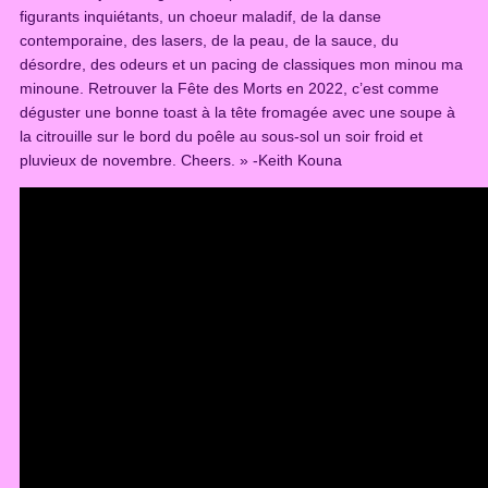
figurants inquiétants, un choeur maladif, de la danse
r
contemporaine, des lasers, de la peau, de la sauce, du
n
désordre, des odeurs et un pacing de classiques mon minou ma
a
minoune. Retrouver la Fête des Morts en 2022, c’est comme
r
déguster une bonne toast à la tête fromagée avec une soupe à
d
la citrouille sur le bord du poêle au sous-sol un soir froid et
-
pluvieux de novembre. Cheers. » -Keith Kouna
l
’
E
r
m
i
t
e
(
T
-
s
h
i