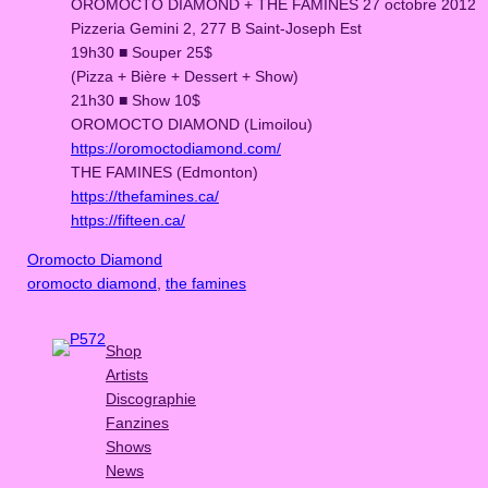
OROMOCTO DIAMOND + THE FAMINES 27 octobre 2012
Pizzeria Gemini 2, 277 B Saint-Joseph Est
19h30 ■ Souper 25$
(Pizza + Bière + Dessert + Show)
21h30 ■ Show 10$
OROMOCTO DIAMOND (Limoilou)
https://oromoctodiamond.com/
THE FAMINES (Edmonton)
https://thefamines.ca/
https://fifteen.ca/
Oromocto Diamond
oromocto diamond
, 
the famines
Shop
Artists
Discographie
Fanzines
Shows
News