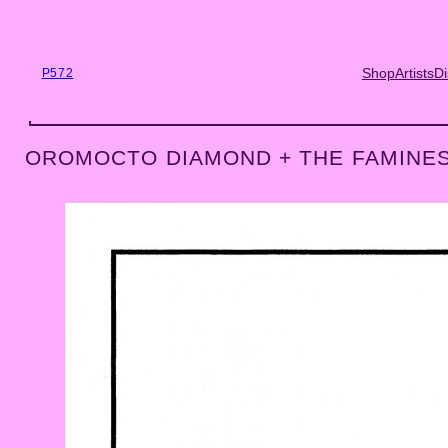
Skip
to
content
Shop
Artists
Di
P572
OROMOCTO DIAMOND + THE FAMINES