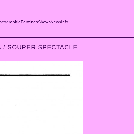
scographie
Fanzines
Shows
News
Info
 / SOUPER SPECTACLE