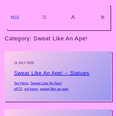
Skip
to
content
P572
Category:
Sweat Like An Ape!
22 JULY 2026
Sweat Like An Ape! – Statues
Sol Hess
, 
Sweat Like An Ape!
p572
, 
sol hess
, 
sweat like an ape