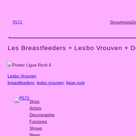
Skip
to
content
Shop
Artists
Di
P572
Les Breastfeeders + Lesbo Vrouven + D
Lesbo Vrouven
breastfeeders
, 
lesbo vrouven
, 
ligue rock
Shop
Artists
Discographie
Fanzines
Shows
News