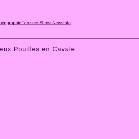
scographie
Fanzines
Shows
News
Info
eux Pouilles en Cavale