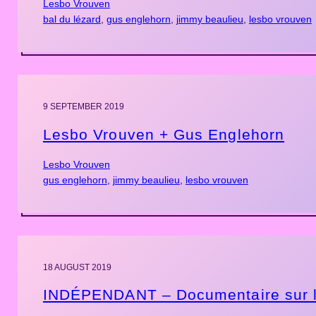
Lesbo Vrouven
bal du lézard
, 
gus englehorn
, 
jimmy beaulieu
, 
lesbo vrouven
9 SEPTEMBER 2019
Lesbo Vrouven + Gus Englehorn
Lesbo Vrouven
gus englehorn
, 
jimmy beaulieu
, 
lesbo vrouven
18 AUGUST 2019
INDÉPENDANT – Documentaire sur l