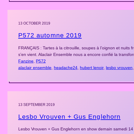
13 OCTOBER 2019
P572 automne 2019
FRANÇAIS : Tartes à la citrouille, soupes à l’oignon et nuits 
s’en vient. Alaclair Ensemble nous a encore confié la trans
Fanzine
, 
P572
alaclair ensemble
, 
headache24
, 
hubert lenoir
, 
lesbo vrouven
,
13 SEPTEMBER 2019
Lesbo Vrouven + Gus Englehorn
Lesbo Vrouven + Gus Englehorn en show demain samedi 14 se