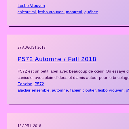
Lesbo Vrouven
chicoutimi
, 
lesbo vrouven
, 
montréal
, 
québec
27 AUGUST 2018
P572 Automne / Fall 2018
P572 est un petit label avec beaucoup de cœur. On essaye de f
canicule, avec plein d’idées et d’amis autour pour le bricol
Fanzine
, 
P572
alaclair ensemble
, 
automne
, 
fabien cloutier
, 
lesbo vrouven
, 
p
18 APRIL 2018