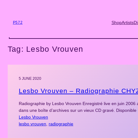
Skip
to
content
Shop
Artists
Di
P572
Tag:
Lesbo Vrouven
5 JUNE 2020
Lesbo Vrouven – Radiographie CHY
Radiographie by Lesbo Vrouven Enregistré live en juin 2006 
dans une boîte d’archives sur un vieux CD gravé. Disponibl
Lesbo Vrouven
lesbo vrouven
, 
radiographie