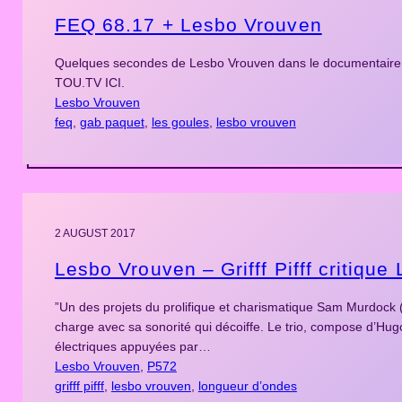
FEQ 68.17 + Lesbo Vrouven
Quelques secondes de Lesbo Vrouven dans le documentaire d
TOU.TV ICI.
Lesbo Vrouven
feq
, 
gab paquet
, 
les goules
, 
lesbo vrouven
2 AUGUST 2017
Lesbo Vrouven – Grifff Pifff critiqu
”Un des projets du prolifique et charismatique Sam Murdock 
charge avec sa sonorité qui décoiffe. Le trio, compose d’Hu
électriques appuyées par…
Lesbo Vrouven
, 
P572
grifff pifff
, 
lesbo vrouven
, 
longueur d’ondes