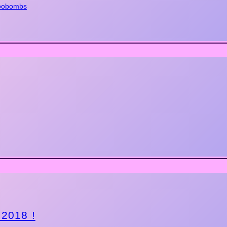
oobombs
 2018 !