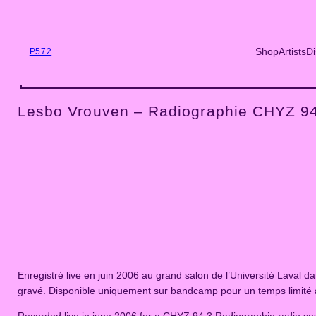
Skip
to
content
Shop
Artists
Di
P572
Lesbo Vrouven – Radiographie CHYZ 9
Enregistré live en juin 2006 au grand salon de l’Université Laval
gravé. Disponible uniquement sur bandcamp pour un temps limité a
Recorded live in june 2006 for a CHYZ 94,3 Radiographie radio ses