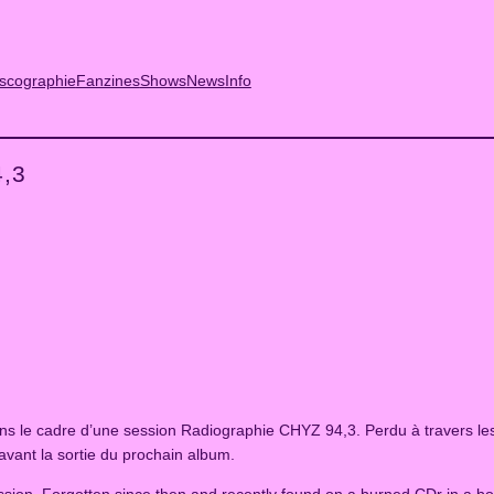
scographie
Fanzines
Shows
News
Info
4,3
 dans le cadre d’une session Radiographie CHYZ 94,3. Perdu à travers l
vant la sortie du prochain album.
sion. Forgotten since then and recently found on a burned CDr in a box