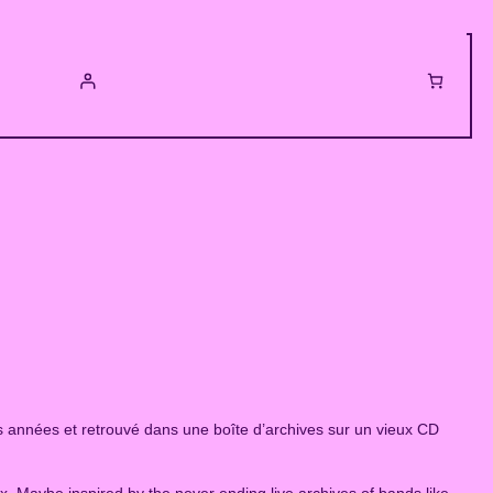
es années et retrouvé dans une boîte d’archives sur un vieux CD
. Maybe inspired by the never ending live archives of bands like