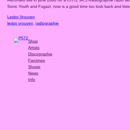
Sonic Youth and Fugazi, now is a good time too look back and list
Lesbo Vrouven
lesbo vrouven
, 
radiographie
Shop
Artists
Discographie
Fanzines
Shows
News
Info