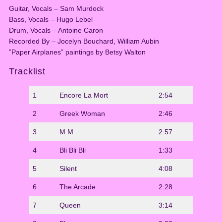
(
Guitar, Vocals – Sam Murdock
C
Bass, Vocals – Hugo Lebel
D
Drum, Vocals – Antoine Caron
)
Recorded By – Jocelyn Bouchard, William Aubin
q
”Paper Airplanes” paintings by Betsy Walton
u
a
Tracklist
n
t
1
Encore La Mort
2:54
i
t
2
Greek Woman
2:46
y
3
M M
2:57
4
Bli Bli Bli
1:33
5
Silent
4:08
6
The Arcade
2:28
7
Queen
3:14