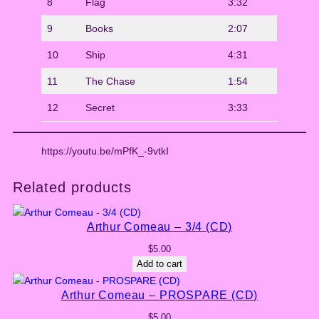
8
Flag
3:32
9
Books
2:07
10
Ship
4:31
11
The Chase
1:54
12
Secret
3:33
https://youtu.be/mPfK_-9vtkI
Related products
Arthur Comeau – 3/4 (CD)
$
5.00
Add to cart
Arthur Comeau – PROSPARE (CD)
$
5.00