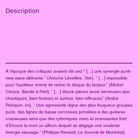
V
Description
r
o
u
v
e
n
–
E
n
À l’époque des critiques avaient dit ceci “ […] une synergie punk-
c
new wave délirante.” (Antoine Léveillée, Voir), “ […] impossible
o
pour l’auditeur enivré de retirer le disque du lecteur.” (Michel
r
Cécyre, Bande à Part), “ […] douze pièces aussi nerveuses que
e
chaotiques, bien foutues et surtout, bien efficaces” (André
l
Péloquin, Ici), “ Une agressivité digne des plus fougueux groupes
a
punk, des lignes de basse corrosives jumelées à des guitares
m
crasseuses ainsi que des rythmiques vives et incessantes font
o
d’Encore la mort un album duquel se dégage une virulente
r
énergie sauvage.” (Philippe Renault, Le Journal de Montréal)
t