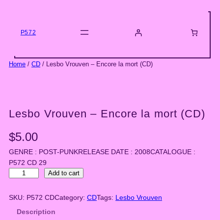
Skip
to
content
P572
Home
/
CD
/ Lesbo Vrouven – Encore la mort (CD)
Lesbo Vrouven – Encore la mort (CD)
$
5.00
GENRE : POST-PUNKRELEASE DATE : 2008CATALOGUE :
P572 CD 29
L
Add to cart
e
s
SKU:
P572 CD
Category:
CD
Tags:
Lesbo Vrouven
b
Description
o