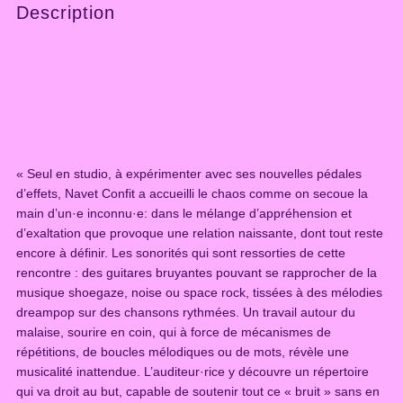
Description
f
i
t
–
D
é
s
o
« Seul en studio, à expérimenter avec ses nouvelles pédales
l
d’effets, Navet Confit a accueilli le chaos comme on secoue la
é
main d’un·e inconnu·e: dans le mélange d’appréhension et
M
d’exaltation que provoque une relation naissante, dont tout reste
o
encore à définir. Les sonorités qui sont ressorties de cette
u
rencontre : des guitares bruyantes pouvant se rapprocher de la
v
musique shoegaze, noise ou space rock, tissées à des mélodies
e
dreampop sur des chansons rythmées. Un travail autour du
m
malaise, sourire en coin, qui à force de mécanismes de
e
répétitions, de boucles mélodiques ou de mots, révèle une
n
musicalité inattendue. L’auditeur·rice y découvre un répertoire
t
qui va droit au but, capable de soutenir tout ce « bruit » sans en
G