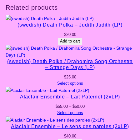
variants.
Related products
The
options
may
(swedish) Death Polka – Judith Judith (LP)
be
$
20.00
chosen
Add to cart
on
the
product
(swedish) Death Polka / Drahomira Song Orchestra
page
– Strange Days (LP)
$
25.00
Select options
Alaclair Ensemble – Lait Paternel (2xLP)
Price
$
55.00
–
$
60.00
range:
Select options
$55.00
through
Alaclair Ensemble – Le sens des paroles (2xLP)
$60.00
$
40.00