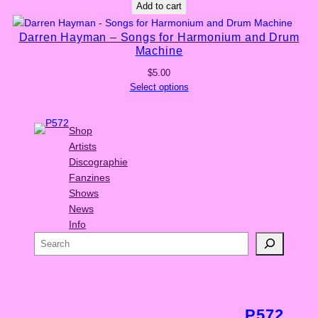
Add to cart
Darren Hayman – Songs for Harmonium and Drum
Machine
$
5.00
Select options
Shop
Artists
Discographie
Fanzines
Shows
News
Info
S
e
a
r
c
P572
h