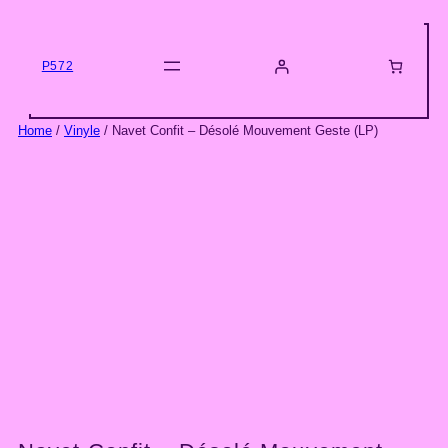
Skip
to
content
P572
Home
/
Vinyle
/ Navet Confit – Désolé Mouvement Geste (LP)