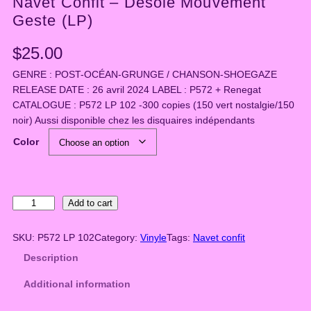
Navet Confit – Désolé Mouvement
Geste (LP)
$
25.00
GENRE : POST-OCÉAN-GRUNGE / CHANSON-SHOEGAZE
RELEASE DATE : 26 avril 2024 LABEL : P572 + Renegat
CATALOGUE : P572 LP 102 -300 copies (150 vert nostalgie/150
noir) Aussi disponible chez les disquaires indépendants
Color
N
Add to cart
a
v
SKU:
P572 LP 102
Category:
Vinyle
Tags:
Navet confit
e
Description
t
C
Additional information
o
n