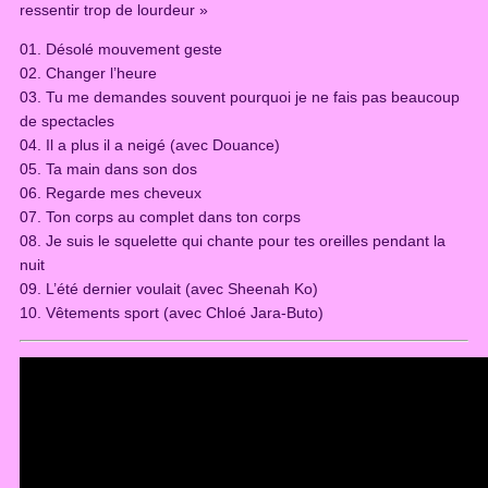
ressentir trop de lourdeur »
e
s
01. Désolé mouvement geste
t
02. Changer l’heure
e
03. Tu me demandes souvent pourquoi je ne fais pas beaucoup
(
de spectacles
L
04. Il a plus il a neigé (avec Douance)
P
05. Ta main dans son dos
)
06. Regarde mes cheveux
q
07. Ton corps au complet dans ton corps
u
08. Je suis le squelette qui chante pour tes oreilles pendant la
a
nuit
n
09. L’été dernier voulait (avec Sheenah Ko)
t
10. Vêtements sport (avec Chloé Jara-Buto)
i
t
y