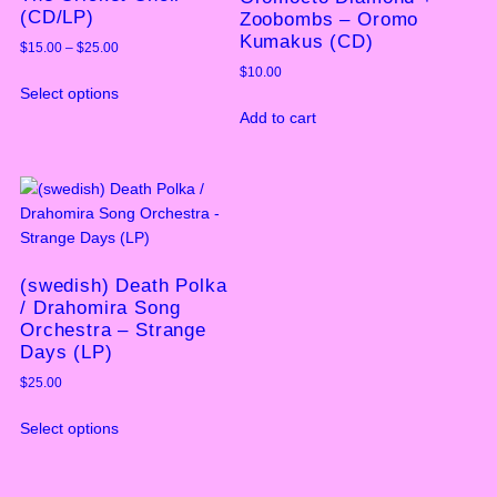
(CD/LP)
Zoobombs – Oromo
Kumakus (CD)
Price
$
15.00
–
$
25.00
range:
$
10.00
This
$15.00
Select options
product
through
Add to cart
has
$25.00
multiple
variants.
The
options
may
be
(swedish) Death Polka
chosen
/ Drahomira Song
on
Orchestra – Strange
the
Days (LP)
product
$
25.00
page
This
Select options
product
has
multiple