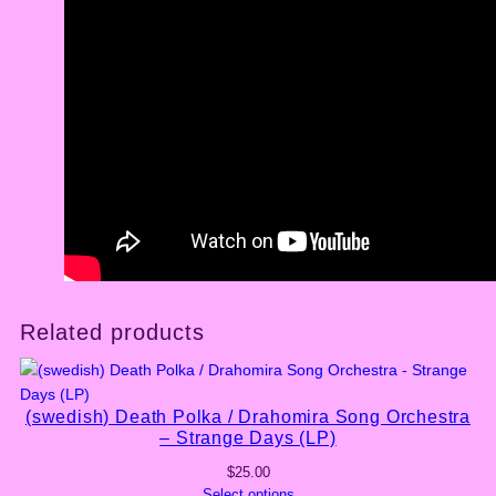
Related products
(swedish) Death Polka / Drahomira Song Orchestra
– Strange Days (LP)
$
25.00
Select options