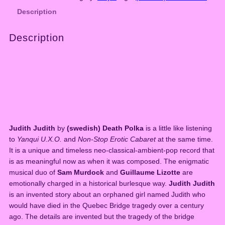
e
Description
d
i
Description
s
h
)
D
e
a
t
h
P
Judith Judith
by
(swedish) Death Polka
is a little like listening
o
to
Yanqui U.X.O.
and
Non-Stop Erotic Cabaret
at the same time.
l
It is a unique and timeless neo-classical-ambient-pop record that
k
is as meaningful now as when it was composed. The enigmatic
a
musical duo of
Sam Murdock
and
Guillaume Lizotte
are
–
emotionally charged in a historical burlesque way.
Judith Judith
J
is an invented story about an orphaned girl named Judith who
u
would have died in the Quebec Bridge tragedy over a century
d
ago. The details are invented but the tragedy of the bridge