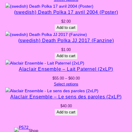
(swedish) Death Polka 17 avril 2004 (Poster)
$
2.00
Add to cart
(swedish) Death Polka JJ 2017 (Fanzine)
$
1.00
Add to cart
Alaclair Ensemble – Lait Paternel (2xLP)
Price
$
55.00
–
$
60.00
range:
Select options
$55.00
through
Alaclair Ensemble – Le sens des paroles (2xLP)
$60.00
$
40.00
Add to cart
Shop