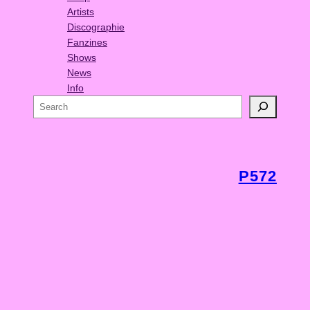
Artists
Discographie
Fanzines
Shows
News
Info
S
e
a
r
c
P572
h