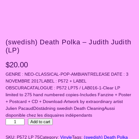
(swedish) Death Polka – Judith Judith
(LP)
$
20.00
GENRE : NEO-CLASSICAL-POP-AMBIANTRELEASE DATE : 3
NOVEMBRE 2017LABEL : P572 + LABEL
OBSCURACATALOGUE : P572 LP75 / LAB016-1-Clear LP
limited to 275 hand numbered copies-Includes Fanzine + Poster
+ Postcard + CD + Download-Artwork by extraordinary artist
Julien PacaudDöstädning swedish Death CleaningAussi
disponible chez les disquaires indépendants
(
Add to cart
s
w
SKU:
P572 LP 75
Category:
Vinyle
Tags:
(swedish) Death Polka