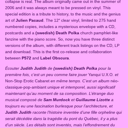
i
collapse is real. The album originally came out in the summer of
t
2006 and it was always meant to be pressed on vinyl. This
h
special edition is a tribute to history, to the music and the genius
J
art of
Julien Pacaud
. The 12″ clear vinyl, limited to 275 hand
u
numbered copies, includes a mysterious envelope with a CD,
d
postcards and a
(swedish) Death Polka
church pamphlet-like
i
fanzine with the piano score. So, now you have three distinct
t
versions of the album, with different track listings on the CD, LP
h
and download. This is the first co-release and collaboration
(
between
P572
and
Label Obscura
.
L
Écouter
Judith Judith
de
(swedish) Death Polka
pour la
P
première fois, c’est un peu comme faire jouer
Yanqui U.X.O
. et
)
Non-Stop Erotic Cabaret
en même temps. C’est un album
néo-
q
classique-pop-ambiant
unique et intemporel, aussi significatif
u
maintenant qu’au moment de sa composition. L’étrange duo
a
musical composé de
Sam Murdock
et
Guillaume Lizotte
a
n
toujours eu une fascination burlesque pour l’architecture, et
t
Judith Judith
raconte l’histoire inventée d’une fille orpheline qui
i
serait décédée dans la tragédie du pont du Québec, il y a plus
t
d’un siècle. Les détails sont inventés, mais l’effondrement du
y