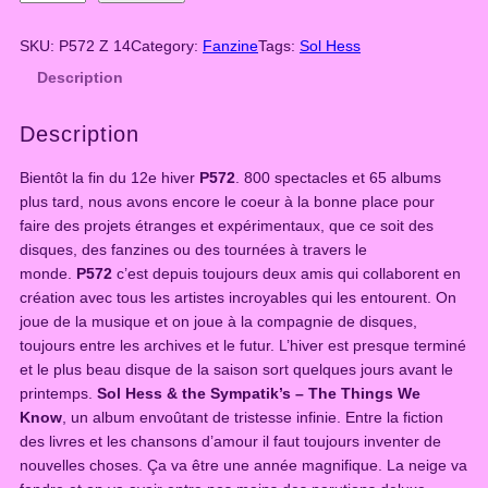
5
7
SKU:
P572 Z 14
Category:
Fanzine
Tags:
Sol Hess
2
Description
H
i
Description
v
e
Bientôt la fin du 12e hiver
P572
. 800 spectacles et 65 albums
r
plus tard, nous avons encore le coeur à la bonne place pour
2
faire des projets étranges et expérimentaux, que ce soit des
0
disques, des fanzines ou des tournées à travers le
1
monde.
P572
c’est depuis toujours deux amis qui collaborent en
6
création avec tous les artistes incroyables qui les entourent. On
(
joue de la musique et on joue à la compagnie de disques,
F
toujours entre les archives et le futur. L’hiver est presque terminé
a
et le plus beau disque de la saison sort quelques jours avant le
n
printemps.
Sol Hess & the Sympatik’s – The Things We
z
Know
, un album envoûtant de tristesse infinie. Entre la fiction
i
des livres et les chansons d’amour il faut toujours inventer de
n
nouvelles choses. Ça va être une année magnifique. La neige va
e