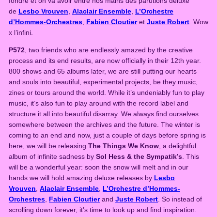
fondre et on va avoir entre nos mains des parutions deluxe
)
de
Lesbo Vrouven
,
Alaclair Ensemble
,
L’Orchestre
q
d’Hommes-Orchestres
,
Fabien Cloutier
et
Juste Robert
. Wow
u
x l’infini.
a
n
P572
, two friends who are endlessly amazed by the creative
t
process and its end results, are now officially in their 12th year.
i
800 shows and 65 albums later, we are still putting our hearts
t
and souls into beautiful, experimental projects, be they music,
y
zines or tours around the world. While it’s undeniably fun to play
music, it’s also fun to play around with the record label and
structure it all into beautiful disarray. We always find ourselves
somewhere between the archives and the future. The winter is
coming to an end and now, just a couple of days before spring is
here, we will be releasing
The Things We Know
, a delightful
album of infinite sadness by
Sol Hess & the Sympatik’s
. This
will be a wonderful year: soon the snow will melt and in our
hands we will hold amazing deluxe releases by
Lesbo
Vrouven
,
Alaclair Ensemble
,
L’Orchestre d’Hommes-
Orchestres
,
Fabien Cloutier
and
Juste Robert
. So instead of
scrolling down forever, it’s time to look up and find inspiration.