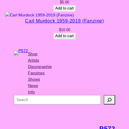
$
5.00
Add to cart
Carl Murdock 1959-2019 (Fanzine)
$
10.00
Add to cart
Shop
Artists
Discographie
Fanzines
Shows
News
Info
S
e
a
r
c
P572