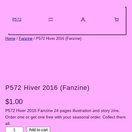
Skip
to
content
P572
Home
/
Fanzine
/ P572 Hiver 2016 (Fanzine)
P572 Hiver 2016 (Fanzine)
$
1.00
P572 Hiver 2016 Fanzine 24 pages illustration and story zine.
Order one or get one free with your seasonal order. Collect them
all.
P
Add to cart