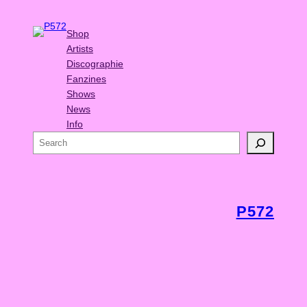
Shop
Artists
Discographie
Fanzines
Shows
News
Info
S
e
a
r
c
P572
h