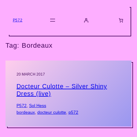
Skip
to
content
P572
Tag:
Bordeaux
20 MARCH 2017
Docteur Culotte – Silver Shiny
Dress (live)
P572
, 
Sol Hess
bordeaux
, 
docteur culotte
, 
p572