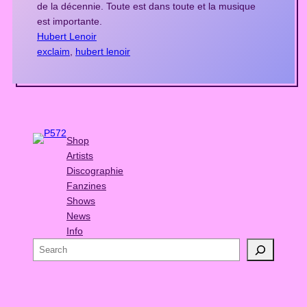
de la décennie. Toute est dans toute et la musique
est importante.
Hubert Lenoir
exclaim
, 
hubert lenoir
Shop
Artists
Discographie
Fanzines
Shows
News
Info
S
e
a
r
c