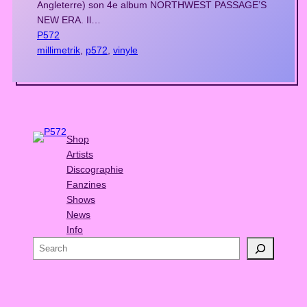
Angleterre) son 4e album NORTHWEST PASSAGE’S
NEW ERA. Il…
P572
millimetrik
, 
p572
, 
vinyle
Shop
Artists
Discographie
Fanzines
Shows
News
Info
S
e
a
r
c