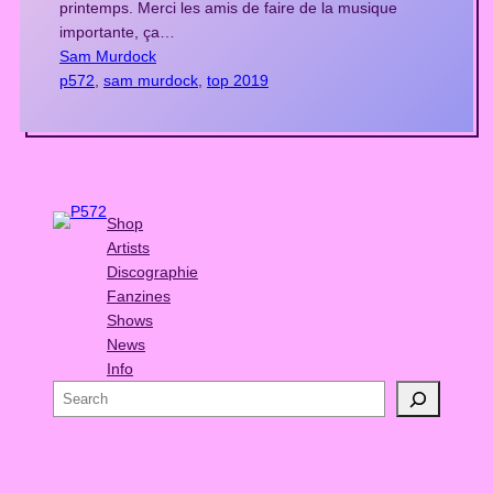
printemps. Merci les amis de faire de la musique
importante, ça…
Sam Murdock
p572
, 
sam murdock
, 
top 2019
Shop
Artists
Discographie
Fanzines
Shows
News
Info
S
e
a
r
c