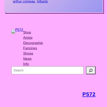
arthur comeau
, 
tv5unis
Shop
Artists
Discographie
Fanzines
Shows
News
Info
S
e
a
r
c
P572
h