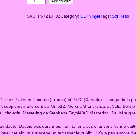
S
Add to cart
a
o
l
SKU:
P572 LP 92
Category:
n
CD
, 
Vinyle
Tags:
Sol Hess
H
e
g
s
e
s
–
:
T
h
$
e
1
M
i
2
s
s
.
2021 chez Platinum Records (France) et P572 (Canada). L’image de la p
i
ork supplémentaire sont de Mme12. Merci à G Encrenaz et Celia Belisle
n
0
 au clavecin. Mastering de Stephane Teynié/AD Mastering. J’ai hâte que
g
0
V
ucun doute. Depuis plusieurs mois maintenant, ces chansons ne me quitt
i
t
 jouer cet album sur scène, et terrasser le public. Il n’y a pas encore 
e