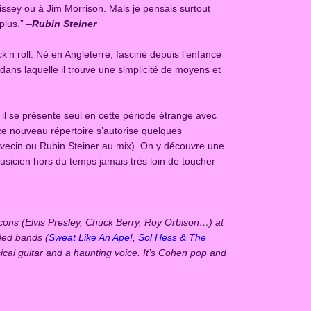
rissey ou à Jim Morrison. Mais je pensais surtout
plus.” –
Rubin Steiner
k’n roll. Né en Angleterre, fasciné depuis l’enfance
dans laquelle il trouve une simplicité de moyens et
, il se présente seul en cette période étrange avec
 ce nouveau répertoire s’autorise quelques
lavecin ou Rubin Steiner au mix). On y découvre une
musicien hors du temps jamais très loin de toucher
icons (Elvis Presley, Chuck Berry, Roy Orbison…) at
nded bands (
Sweat Like An Ape!
,
Sol Hess & The
ical guitar and a haunting voice. It’s Cohen pop and