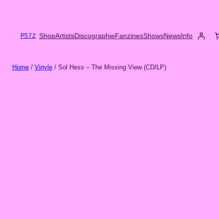
Skip
to
content
Shop
Artists
Discographie
Fanzines
Shows
News
Info
P572
Home
/
Vinyle
/ Sol Hess – The Missing View (CD/LP)