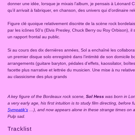
donner une idée, lorsque je mixais l’album, je pensais à Léonard Co
qu’il arrivait à fabriquer, en chanson, des univers qui d’ordinaire 
Figure clé quoique relativement discrète de la scène rock bordelai
par les icônes 50’s (Elvis Presley, Chuck Berry ou Roy Orbison), il
un rapport frontal au public.
Si au cours des dix dernières années, Sol a enchaîné les collabor
un premier disque solo enregistré dans l’intimité de son domicile b
arrangements (guitare baryton, pédales d’effets, kaossilator, boît
facette plus narrative et lettrée du musicien. Une mise à nu relati
au classicisme des plus grands
A key figure of the Bordeaux rock scene,
Sol Hess
was born in Lond
a very early age, his first intuition is to study film directing, befo
Sympatik’s
…), and now appears alone in these strange times on a fi
Pulp sad.
Tracklist