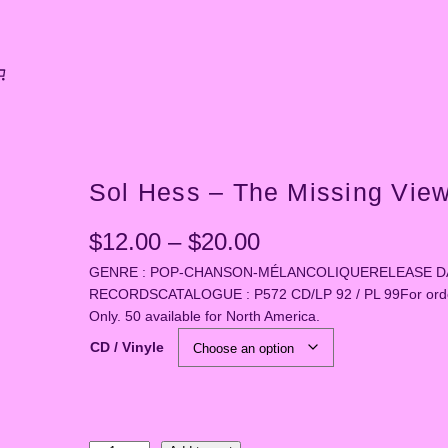
Sol Hess – The Missing Vie
P
$
12.00
–
$
20.00
GENRE : POP-CHANSON-MÉLANCOLIQUERELEASE DATE
r
RECORDSCATALOGUE : P572 CD/LP 92 / PL 99For orders
i
Only. 50 available for North America.
CD / Vinyle
c
e
r