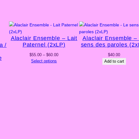
Alaclair Ensemble – Lait
Alaclair Ensemble –
Paternel (2xLP)
sens des paroles (2x
a /
Price
$
55.00
–
$
60.00
$
40.00
e
range:
Select options
Add to cart
$55.00
through
$60.00