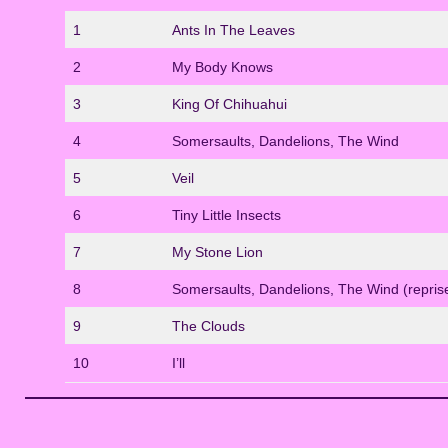
1
Ants In The Leaves
2
My Body Knows
3
King Of Chihuahui
4
Somersaults, Dandelions, The Wind
5
Veil
6
Tiny Little Insects
7
My Stone Lion
8
Somersaults, Dandelions, The Wind (repris
9
The Clouds
10
I’ll