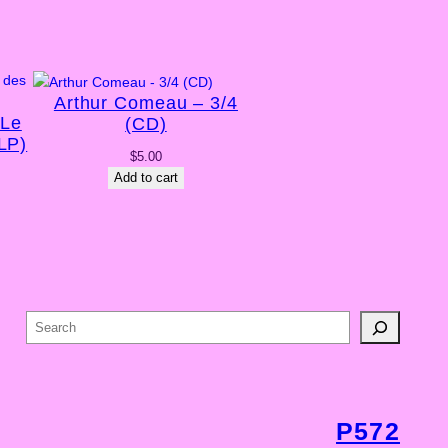
Arthur Comeau – 3/4
 Le
(CD)
LP)
$
5.00
Add to cart
S
e
a
r
c
P572
h