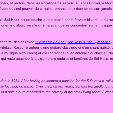
hen, et parfois, dans les vibrations de sa voix, à Jarvis Cocker, à Mor
w
h
relèvent du seul pouvoir de certains romans, ceux dont on ne sort jamais 
(
C
r
se,
Sol Hess
est un touche-à-tout habité par la ferveur historique du roc
D
o
 s’oriente d’abord vers le cinéma avant de se concentrer sur la musique 
/
L
u
P
ations musicales (avec
Sweat Like An Ape!
,
Sol Hess & The Sympatik’s
)
)
g
ordelais. Resserré autour d’une guitare classique et d’un chant habité,
q
es à musique bidouillées) et collaborations (avec Antoine Souchav’ au c
h
u
ve qui reste attachée à la vision entre ombres et lumières de Sol Hess, 
a
$
n
t
2
i
on in 1984. After having developed a passion for the 50’s rock n’ roll 
t
0
re fully focusing on music. Over the past ten years, Sol has frenziedly fou
y
rst solo album recorded in the privacy of his small living room. A class
.
0
0