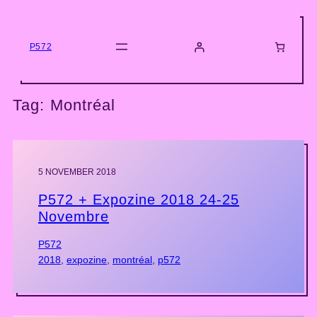
Skip
to
content
P572
Tag:
Montréal
5 NOVEMBER 2018
P572 + Expozine 2018 24-25
Novembre
P572
2018
, 
expozine
, 
montréal
, 
p572