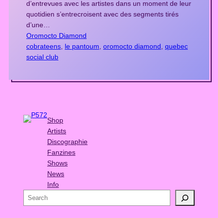
d’entrevues avec les artistes dans un moment de leur
quotidien s’entrecroisent avec des segments tirés
d’une…
Oromocto Diamond
cobrateens
, 
le pantoum
, 
oromocto diamond
, 
quebec
social club
Shop
Artists
Discographie
Fanzines
Shows
News
Info
S
e
a