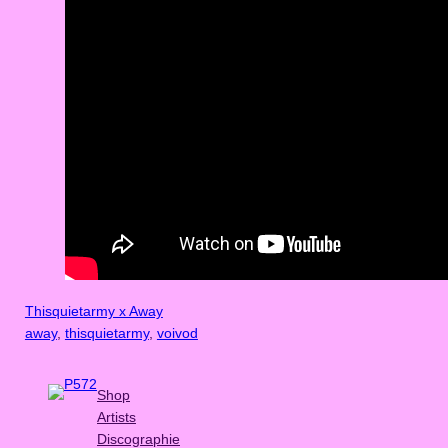
Thisquietarmy x Away
away
, 
thisquietarmy
, 
voivod
Shop
Artists
Discographie