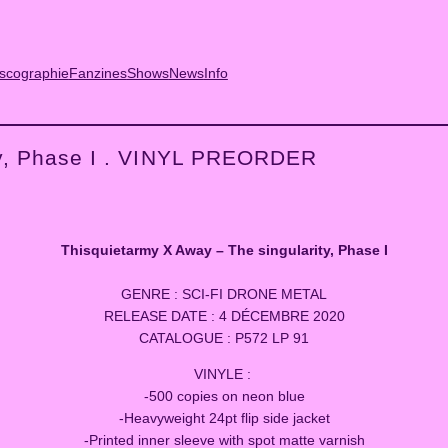
scographie
Fanzines
Shows
News
Info
ty, Phase I . VINYL PREORDER
Thisquietarmy X Away – The singularity, Phase I
GENRE : SCI-FI DRONE METAL
RELEASE DATE : 4 DÉCEMBRE 2020
CATALOGUE : P572 LP 91
VINYLE :
-500 copies on neon blue
-Heavyweight 24pt flip side jacket
-Printed inner sleeve with spot matte varnish