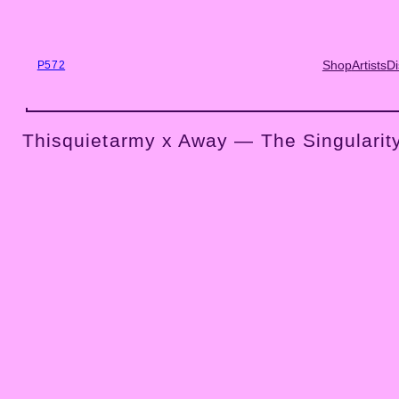
Skip
to
content
Shop
Artists
Di
P572
Thisquietarmy x Away — The Singulari