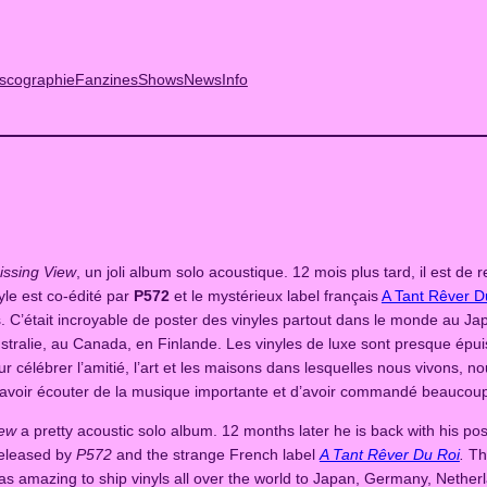
scographie
Fanzines
Shows
News
Info
issing View
, un joli album solo acoustique. 12 mois plus tard, il est
nyle est co-édité par
P572
et le mystérieux label français
A Tant Rêver D
fans. C’était incroyable de poster des vinyles partout dans le monde au
tralie, au Canada, en Finlande. Les vinyles de luxe sont presque épuis
ur célébrer l’amitié, l’art et les maisons dans lesquelles nous vivons, no
 d’avoir écouter de la musique importante et d’avoir commandé beaucoup
iew
a pretty acoustic solo album. 12 months later he is back with his po
released by
P572
and the strange French label
A Tant Rêver Du Roi
.
Th
t was amazing to ship vinyls all over the world to Japan, Germany, Neth