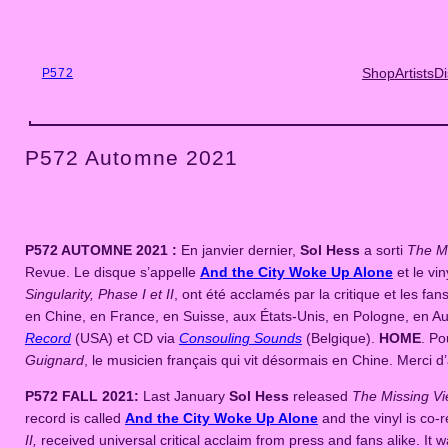
Skip
to
content
Shop
Artists
Di
P572
P572 Automne 2021
P572 AUTOMNE 2021 :
En janvier dernier,
Sol Hess
a sorti
The M
Revue. Le disque s’appelle
And the City Woke Up Alone
et le vi
Singularity, Phase I et II
, ont été acclamés par la critique et les 
en Chine, en France, en Suisse, aux États-Unis, en Pologne, en Aus
Record
(USA) et CD via
Consouling Sounds
(Belgique).
HOME
. Po
Guignard
, le musicien français qui vit désormais en Chine. Merci
P572 FALL 2021:
Last January
Sol Hess
released
The Missing V
record is called
And the City Woke Up Alone
and the vinyl is co-
II,
received universal critical acclaim from press and fans alike. I