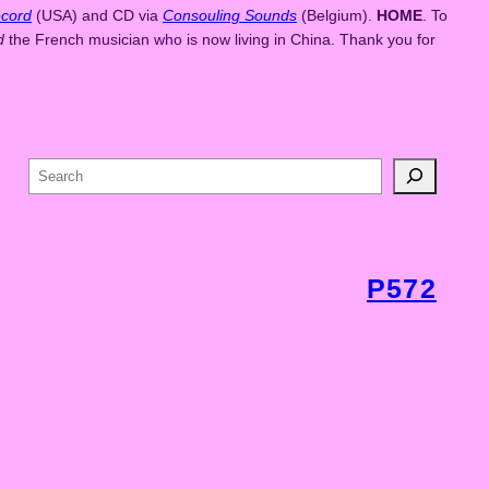
cord
(USA) and CD via
Consouling Sounds
(Belgium).
HOME
. To
d
the French musician who is now living in China. Thank you for
S
e
a
r
c
P572
h