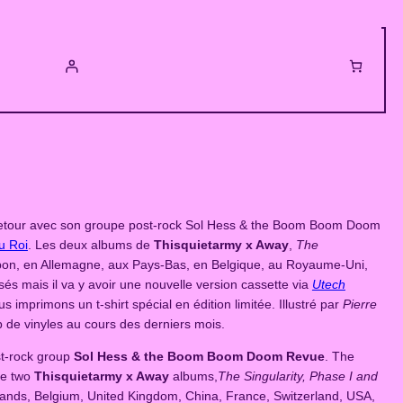
 de retour avec son groupe post-rock Sol Hess & the Boom Boom Doom
u Roi
. Les deux albums de
Thisquietarmy x Away
,
The
 Japon, en Allemagne, aux Pays-Bas, en Belgique, au Royaume-Uni,
és mais il va y avoir une nouvelle version cassette via
Utech
us imprimons un t-shirt spécial en édition limitée. Illustré par
Pierre
 de vinyles au cours des derniers mois.
st-rock group
Sol Hess & the Boom Boom Doom Revue
. The
e two
Thisquietarmy x Away
albums,
The Singularity, Phase I and
erlands, Belgium, United Kingdom, China, France, Switzerland, USA,