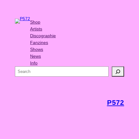
Shop
Artists
Discographie
Fanzines
Shows
News
Info
S
e
a
r
c
P572
h