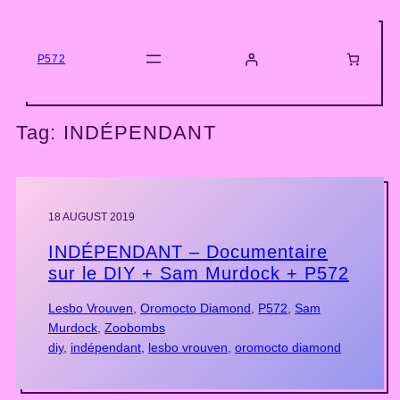
Skip
to
content
P572
Tag:
INDÉPENDANT
18 AUGUST 2019
INDÉPENDANT – Documentaire
sur le DIY + Sam Murdock + P572
Lesbo Vrouven
, 
Oromocto Diamond
, 
P572
, 
Sam
Murdock
, 
Zoobombs
diy
, 
indépendant
, 
lesbo vrouven
, 
oromocto diamond