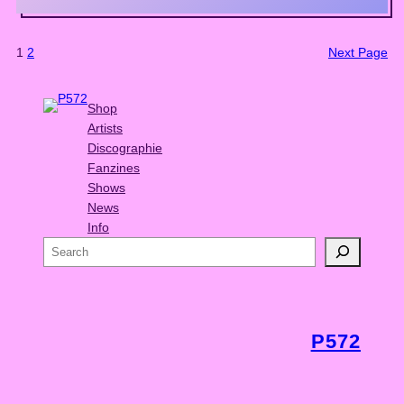
1
2
Next Page
Shop
Artists
Discographie
Fanzines
Shows
News
Info
S
e
a
r
c
P572
h