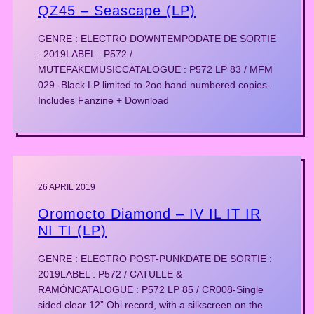
QZ45 – Seascape (LP)
GENRE : ELECTRO DOWNTEMPODATE DE SORTIE
: 2019LABEL : P572 /
MUTEFAKEMUSICCATALOGUE : P572 LP 83 / MFM
029 -Black LP limited to 2oo hand numbered copies-
Includes Fanzine + Download
26 APRIL 2019
Oromocto Diamond – IV IL IT IR
NI TI (LP)
GENRE : ELECTRO POST-PUNKDATE DE SORTIE :
2019LABEL : P572 / CATULLE &
RAMÓNCATALOGUE : P572 LP 85 / CR008-Single
sided clear 12” Obi record, with a silkscreen on the