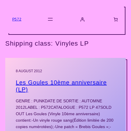
Skip
to
content
P572
Shipping class:
Vinyles LP
8 AUGUST 2012
Les Goules 10ème anniversaire
(LP)
GENRE : PUNKDATE DE SORTIE : AUTOMNE
2012LABEL : P572CATALOGUE : P572 LP 47SOLD
OUT Les Goules (Vinyle 10ème anniversaire)
contient:-Un vinyle rouge sang(Édition limitée de 200
copies numérotées);-Une patch « Brebis Goules »;-