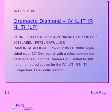
26 APRIL 2019
Oromocto Diamond – IV IL IT IR
NI TI (LP)
GENRE : ELECTRO POST-PUNKDATE DE SORTIE :
2019LABEL : P572 / CATULLE &
RAMÓNCATALOGUE : P572 LP 85 / CR008-Single
sided clear 12” Obi record, with a silkscreen on the
back side featuring the Ramen Cat. Limited to 300
hand numbered copies for the IV IL IT IR NI TI
Europe tour. One pretty printing…
1
2
Next Page
Shop