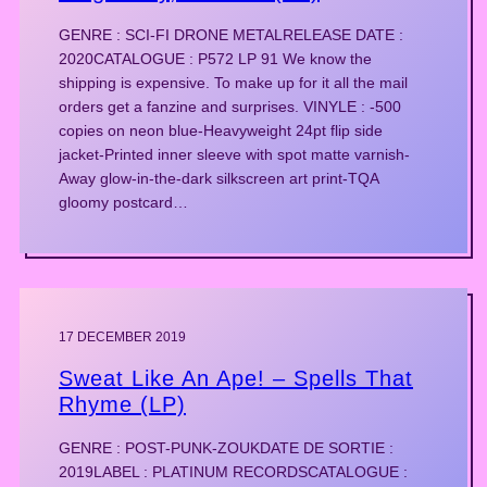
GENRE : SCI-FI DRONE METALRELEASE DATE :
2020CATALOGUE : P572 LP 91 We know the
shipping is expensive. To make up for it all the mail
orders get a fanzine and surprises. VINYLE : -500
copies on neon blue-Heavyweight 24pt flip side
jacket-Printed inner sleeve with spot matte varnish-
Away glow-in-the-dark silkscreen art print-TQA
gloomy postcard…
17 DECEMBER 2019
Sweat Like An Ape! – Spells That
Rhyme (LP)
GENRE : POST-PUNK-ZOUKDATE DE SORTIE :
2019LABEL : PLATINUM RECORDSCATALOGUE :