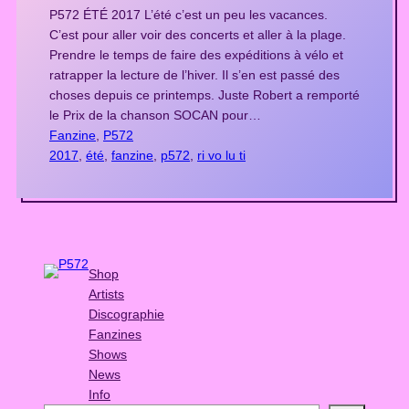
P572 ÉTÉ 2017 L’été c’est un peu les vacances.
C’est pour aller voir des concerts et aller à la plage.
Prendre le temps de faire des expéditions à vélo et
ratrapper la lecture de l’hiver. Il s’en est passé des
choses depuis ce printemps. Juste Robert a remporté
le Prix de la chanson SOCAN pour…
Fanzine
, 
P572
2017
, 
été
, 
fanzine
, 
p572
, 
ri vo lu ti
Shop
Artists
Discographie
Fanzines
Shows
News
Info