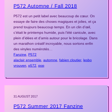
P572 Automne / Fall 2018
P572 est un petit label avec beaucoup de cœur. On
essaye de faire des choses magiques et jolies, et ça
prend toujours beaucoup temps. En un clin d’œil,
c’était le printemps humide, puis l’été canicule, avec
plein d’idées et d’amis autour pour le bricolage. Dans
un marathon créatif incroyable, nous sortons enfin
des vinyles numérotés…
Fanzine
, 
P572
alaclair ensemble
, 
automne
, 
fabien cloutier
, 
lesbo
vrouven
, 
p572
, 
pop
31 AUGUST 2017
P572 Summer 2017 Fanzine