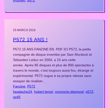
vrouven
, 
p572
25 MARCH 2019
P572 15 ANS !
P572 15 ANS FANZINE EN .PDF ICI P572, la petite
compagnie de disque inventée par Sam Murdock et
Sébastien Leduc en 2004, a 15 ans cette
année. Après 85 disques et plus de 800 spectacles à
travers le monde, c’est toujours aussi fou, étrange et
expérimental. P572 vogue à sa propre vitesse sans
essayer de rivaliser…
Fanzine
, 
P572
headache24
, 
hubert lenoir
, 
oromocto diamond
, 
p572
, 
qz45