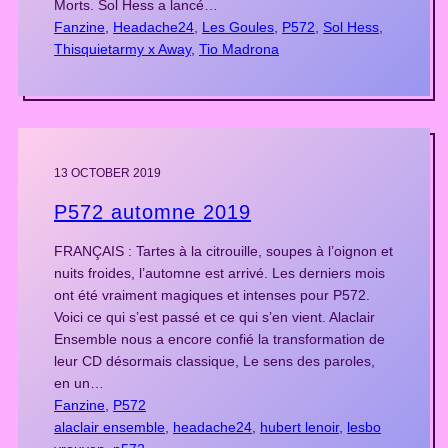
Morts. Sol Hess a lancé…
Fanzine
, 
Headache24
, 
Les Goules
, 
P572
, 
Sol Hess
, 
Thisquietarmy x Away
, 
Tio Madrona
13 OCTOBER 2019
P572 automne 2019
FRANÇAIS : Tartes à la citrouille, soupes à l’oignon et
nuits froides, l’automne est arrivé. Les derniers mois
ont été vraiment magiques et intenses pour P572.
Voici ce qui s’est passé et ce qui s’en vient. Alaclair
Ensemble nous a encore confié la transformation de
leur CD désormais classique, Le sens des paroles,
en un…
Fanzine
, 
P572
alaclair ensemble
, 
headache24
, 
hubert lenoir
, 
lesbo