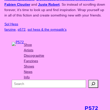
Fabien Cloutier
and
Juste Robert
. So instead of scrolling down
forever, it’s time to look up and find inspiration. Wrap yourself up
in all of this fiction and create something new with your friends.
Sol Hess
fanzine
, 
p572
, 
sol hess & the sympatik’s
Shop
Artists
Discographie
Fanzines
Shows
News
Info
S
e
a
r
c
P572
h