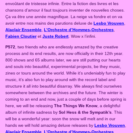
envoûtant de tristesse infinie. Entre la fiction des livres et les
chansons d’amour il faut toujours inventer de nouvelles choses.
Ça va être une année magnifique. La neige va fondre et on va
avoir entre nos mains des parutions deluxe de
Lesbo Vrouven
,
Alaclair Ensemble
,
L’Orchestre d’Hommes-Orchestres
,
Fabien Cloutier
et
Juste Robert
. Wow x l’infini.
P572
, two friends who are endlessly amazed by the creative
process and its end results, are now officially in their 12th year.
800 shows and 65 albums later, we are still putting our hearts
and souls into beautiful, experimental projects, be they music,
zines or tours around the world. While it’s undeniably fun to play
music, it’s also fun to play around with the record label and
structure it all into beautiful disarray. We always find ourselves
somewhere between the archives and the future. The winter is
coming to an end and now, just a couple of days before spring is
here, we will be releasing
The Things We Know
, a delightful
album of infinite sadness by
Sol Hess & the Sympatik’s
. This
will be a wonderful year: soon the snow will melt and in our
hands we will hold amazing deluxe releases by
Lesbo Vrouven
,
Alaclair Ensemble
,
L’Orchestre d’Hommes-Orchestres
,