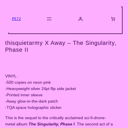
Skip
to
content
P572
thisquietarmy X Away – The Singularity,
Phase II
VINYL :
-500 copies on neon pink
-Heavyweight silver 24pt flip side jacket
-Printed inner sleeve
-Away glow-in-the-dark patch
-TQA space holographic sticker
This is the sequel to the critically acclaimed sci-fi-drone-
metal album
The Singularity, Phase I
. The second act of a