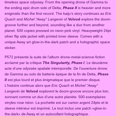
timeless space odyssey. From the opening drone of Gamma to
the ending epic drum solo of Delta,
Phase II
is heavier and more
enigmatic than the first record. The kaiju’s story continues as
Eric
Quach
and
Michel “Away” Langevin
of
Voïvod
explore the doom-
groove further and beyond, sounding like a duo from another
planet. 500 copies pressed on neon pink vinyl. Heavyweight 24pt
silver flip side jacket with printed inner sleeve. Comes with a
unique Away art glow-in-the-dark patch and a holographic space
sticker.
P572 présente la suite de l’album drone-metal-science-fiction
acclamé par la critique
The Singularity, Phase I
. Le deuxième
acte d’une odyssée spatiale intemporelle. De l’ouverture drone
de Gamma au solo de batterie épique de la fin de Delta,
Phase
II
est plus lourd et plus énigmatique que le premier disque.
L’histoire continue alors que
Eric Quach
et
Michel “Away”
Langevin
de
Voïvod
explorent le doom-groove encore plus loin,
sonnant comme un duo d’une autre planète. 500 exemplaires
vinyles rose néon. La pochette est sur carton argent 24pts et le
sleeve intérieur est imprimé. Le tout inclus une patch «glow-in-
the-dark» de Away et un autocollant holographique.