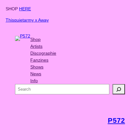
SHOP
HERE
Thisquietarmy x Away
Shop
Artists
Discographie
Fanzines
Shows
News
Info
S
e
a
r
c
P572
h